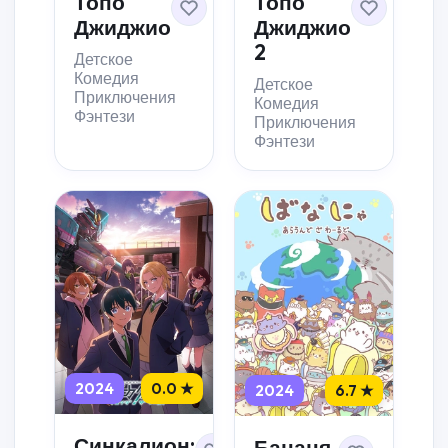
Топо
Топо
Джиджио
Джиджио
2
Детское
Комедия
Детское
Приключения
Комедия
Фэнтези
Приключения
Фэнтези
2024
0.0 ★
2024
6.7 ★
Синкалион:
Бананя