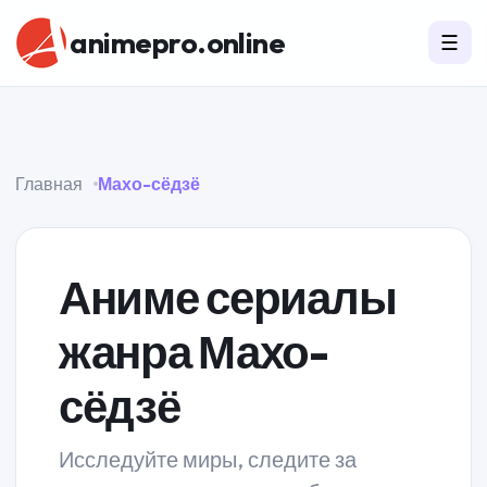
animepro.online
☰
Главная
Махо-сёдзё
Аниме сериалы
жанра Махо-
сёдзё
Исследуйте миры, следите за