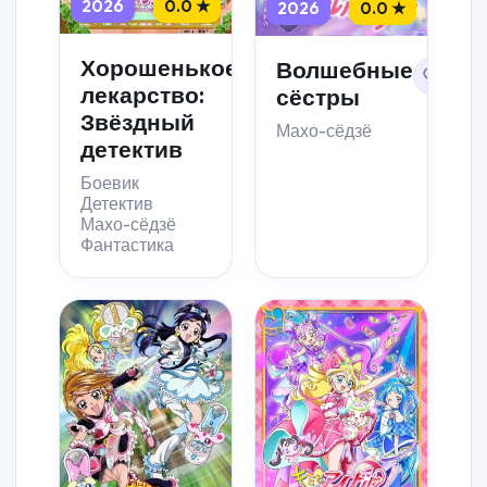
2026
0.0 ★
2026
0.0 ★
Хорошенькое
Волшебные
лекарство:
сёстры
Звёздный
Махо-сёдзё
детектив
Боевик
Детектив
Махо-сёдзё
Фантастика