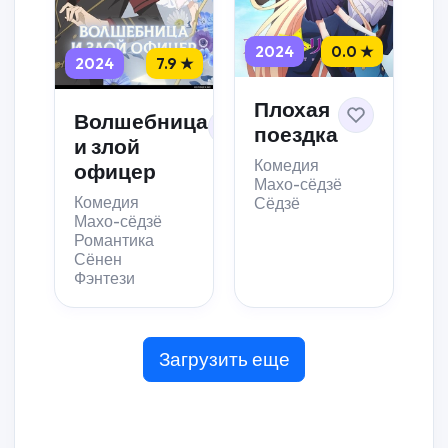
2024
0.0 ★
2024
7.9 ★
Плохая
Волшебница
поездка
и злой
Комедия
офицер
Махо-сёдзё
Комедия
Сёдзё
Махо-сёдзё
Романтика
Сёнен
Фэнтези
Загрузить еще