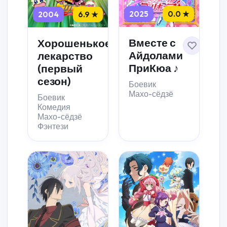
2025
0.0 ★
2004
6.9 ★
Вместе с
Хорошенькое
Айдолами
лекарство
ПриКюа ♪
(первый
сезон)
Боевик
Махо-сёдзё
Боевик
Комедия
Махо-сёдзё
Фэнтези