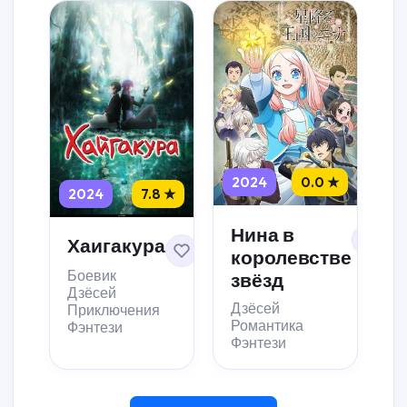
2024
0.0 ★
2024
7.8 ★
Нина в
Хаигакура
королевстве
Боевик
звёзд
Дзёсей
Дзёсей
Приключения
Романтика
Фэнтези
Фэнтези