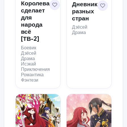
Королева
Дневник
сделает
разных
для
стран
народа
Дзёсей
всё
Драма
[ТВ-2]
Боевик
Дзёсей
Драма
Исэкай
Приключения
Романтика
Фэнтези