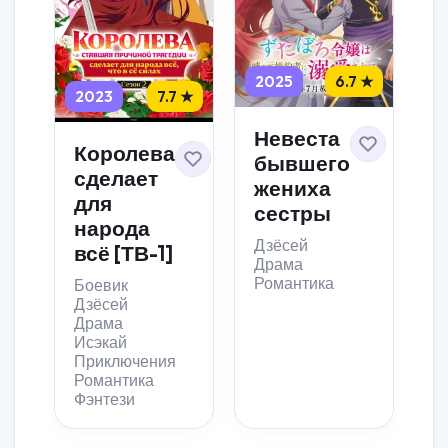
2025
6.7 ★
2023
7.7 ★
Невеста
Королева
бывшего
сделает
жениха
для
сестры
народа
Дзёсей
всё [ТВ-1]
Драма
Романтика
Боевик
Дзёсей
Драма
Исэкай
Приключения
Романтика
Фэнтези