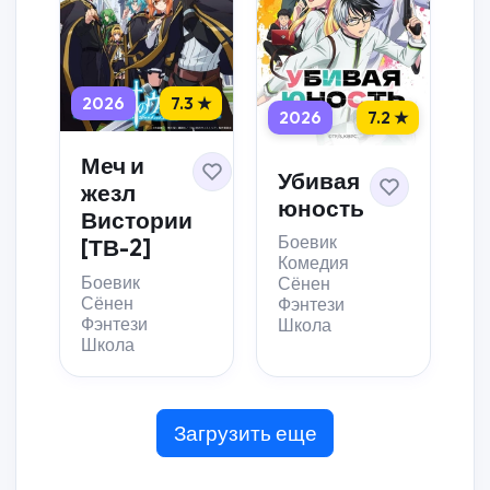
2026
7.3 ★
2026
7.2 ★
Меч и
Убивая
жезл
юность
Вистории
Боевик
[ТВ-2]
Комедия
Боевик
Сёнен
Сёнен
Фэнтези
Фэнтези
Школа
Школа
Загрузить еще