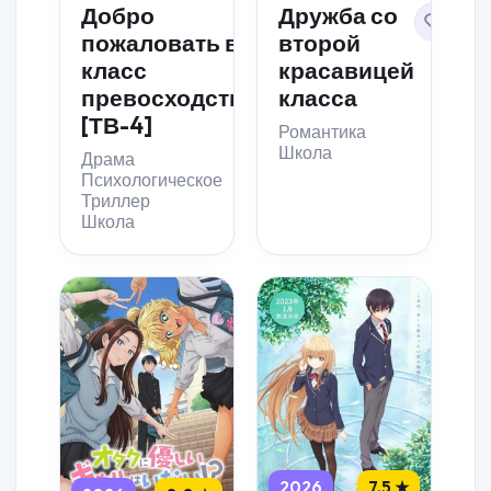
Добро
Дружба со
пожаловать в
второй
класс
красавицей
превосходства
класса
[ТВ-4]
Романтика
Школа
Драма
Психологическое
Триллер
Школа
2026
7.5 ★