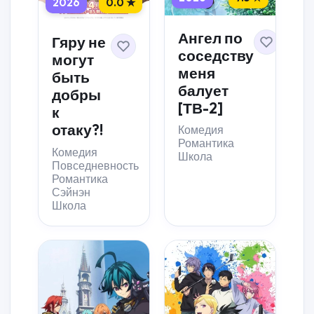
2026
0.0 ★
Ангел по
Гяру не
соседству
могут
меня
быть
балует
добры
[ТВ-2]
к
отаку?!
Комедия
Романтика
Комедия
Школа
Повседневность
Романтика
Сэйнэн
Школа