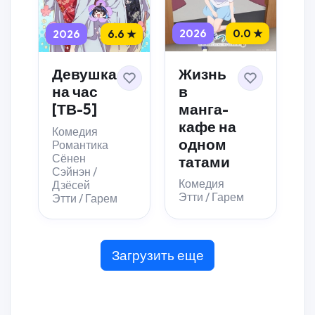
2026
0.0 ★
2026
6.6 ★
Жизнь
Девушка
в
на час
манга-
[ТВ-5]
кафе на
Комедия
одном
Романтика
Сёнен
татами
Сэйнэн /
Комедия
Дзёсей
Этти / Гарем
Этти / Гарем
Загрузить еще