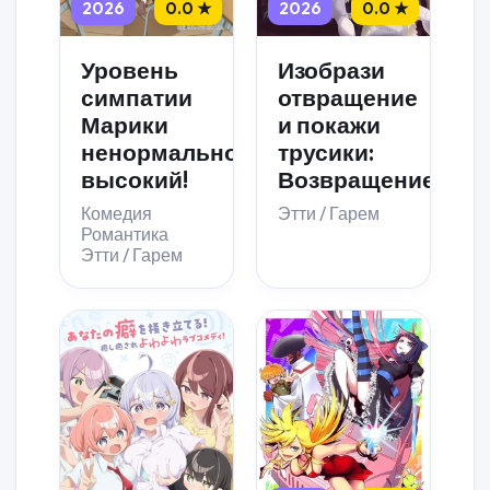
2026
0.0 ★
2026
0.0 ★
Уровень
Изобрази
симпатии
отвращение
Марики
и покажи
ненормально
трусики:
высокий!
Возвращение
Комедия
Этти / Гарем
Романтика
Этти / Гарем