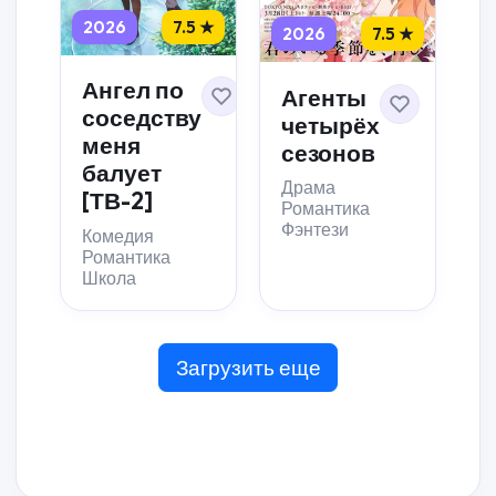
2026
7.5 ★
2026
7.5 ★
Ангел по
Агенты
соседству
четырёх
меня
сезонов
балует
Драма
[ТВ-2]
Романтика
Фэнтези
Комедия
Романтика
Школа
Загрузить еще