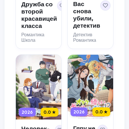
Вас
Дружба со
снова
второй
убили,
красавицей
детектив
класса
Детектив
Романтика
Романтика
Школа
2026
0.0 ★
2026
0.0 ★
Гяру не
Человек-