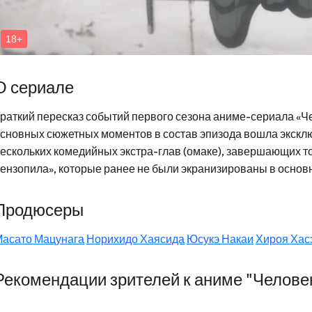
О сериале
раткий пересказ событий первого сезона аниме-сериала «
сновных сюжетных моментов в состав эпизода вошла экск
ескольких комедийных экстра-глав (омаке), завершающих т
ензопила», которые ранее не были экранизированы в основ
Продюсеры
асато Мацунага
Норихидо Хаясида
Юсукэ Накаи
Хироя Хас
Рекомендации зрителей к аниме "Челове