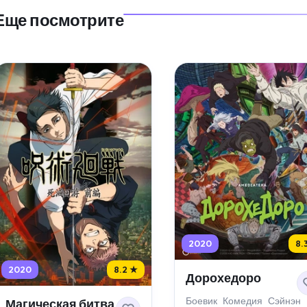
Еще посмотрите
2020
8.
2020
8.2 ★
Дорохедоро
Боевик
Комедия
Сэйнэн
Магическая битва