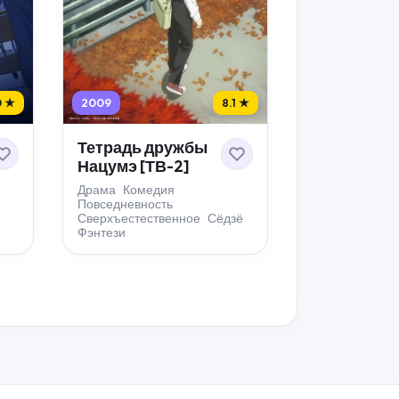
0 ★
2009
8.1 ★
Тетрадь дружбы
Нацумэ [ТВ-2]
Драма
Комедия
Повседневность
Сверхъестественное
Сёдзё
Фэнтези