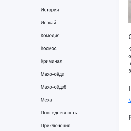
История
Исэкай
Комедия
Космос
К
о
Криминал
н
б
Махо-сёдз
Махо-сёдзё
Меха
М
Повседневность
Приключения