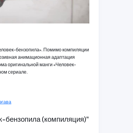
Человек-бензопила». Помимо компиляции
люзивная анимационная адаптация
ома оригинальной манги «Человек-
ном сериале.
эгава
к-бензопила (компиляция)"