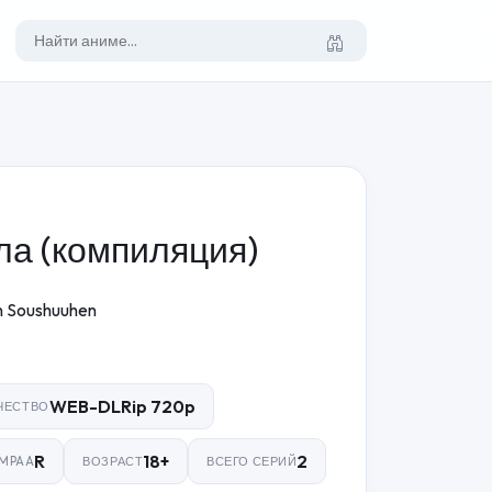
ла (компиляция)
n Soushuuhen
WEB-DLRip 720p
ЧЕСТВО
R
18+
2
MPAA
ВОЗРАСТ
ВСЕГО СЕРИЙ