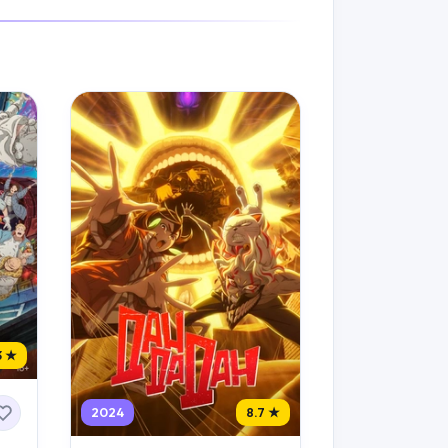
3 ★
2024
8.7 ★