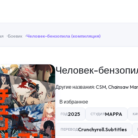
ая
Боевик
Человек-бензопила (компиляция)
Человек-бензопи
Другие названия: CSM, Chainsaw Ma
В избранное
2025
MAPPA
ГОД
СТУДИЯ
КА
Crunchyroll.Subtitles
ПЕРЕВОД