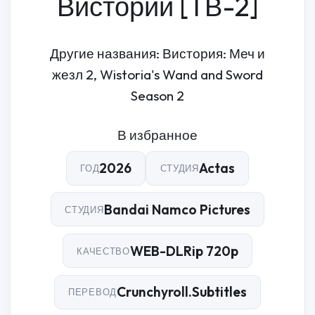
Вистории [ТВ-2]
Другие названия: Вистория: Меч и
жезл 2, Wistoria's Wand and Sword
Season 2
В избранное
2026
Actas
ГОД
СТУДИЯ
Bandai Namco Pictures
СТУДИЯ
WEB-DLRip 720p
КАЧЕСТВО
Crunchyroll.Subtitles
ПЕРЕВОД