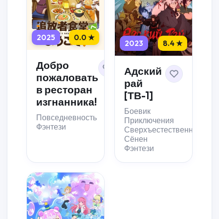
2025
0.0 ★
2023
8.4 ★
Добро
Адский
пожаловать
рай
в ресторан
[ТВ-1]
изгнанника!
Боевик
Повседневность
Приключения
Фэнтези
Сверхъестественное
Сёнен
Фэнтези