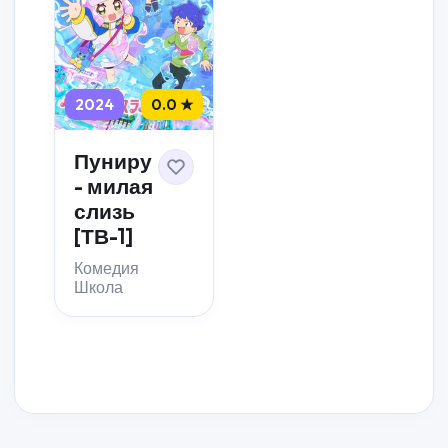
2024
0.0 ★
Пуниру
- милая
слизь
[ТВ-1]
Комедия
Школа