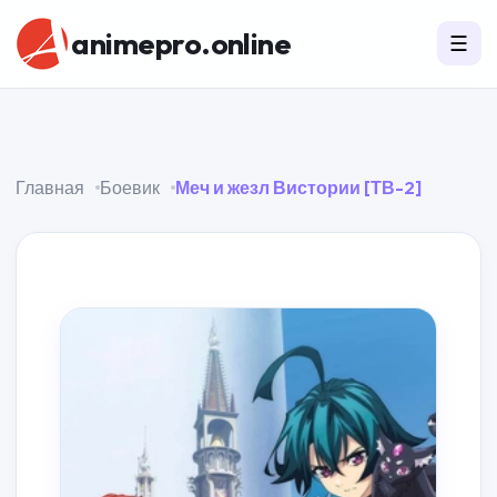
animepro.online
☰
Главная
Боевик
Меч и жезл Вистории [ТВ-2]