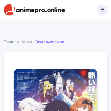
animepro.online
☰
Главная
Меха
Земля-снежок