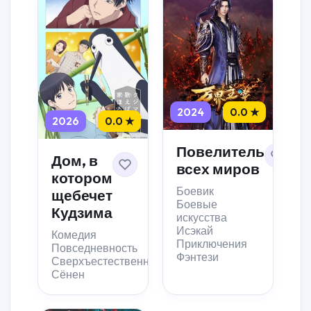
2024
0.0 ★
2026
0.0 ★
Повелитель
Дом, в
всех миров
котором
Боевик
щебечет
Боевые
Кудзима
искусства
Исэкай
Комедия
Приключения
Повседневность
Фэнтези
Сверхъестественное
Сёнен