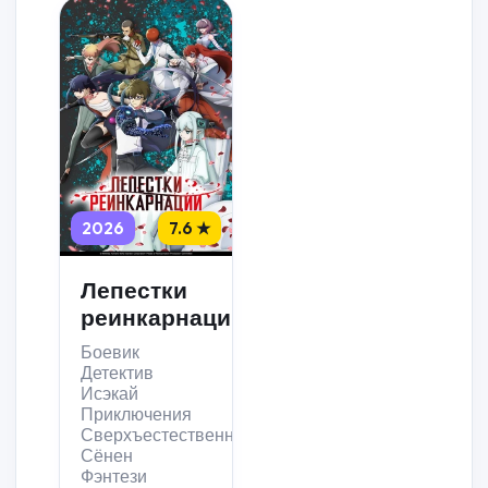
2026
7.6 ★
Лепестки
реинкарнации
Боевик
Детектив
Исэкай
Приключения
Сверхъестественное
Сёнен
Фэнтези